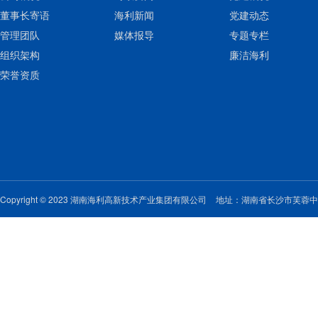
董事长寄语
海利新闻
党建动态
管理团队
媒体报导
专题专栏
组织架构
廉洁海利
荣誉资质
Copyright © 2023 湖南海利高新技术产业集团有限公司
地址：湖南省长沙市芙蓉中