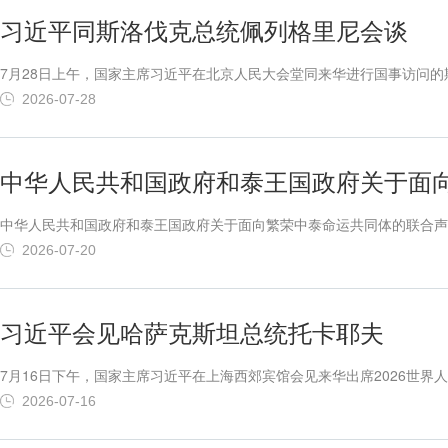
习近平同斯洛伐克总统佩列格里尼会谈
7月28日上午，国家主席习近平在北京人民大会堂同来华进行国事访问的
会堂同来华进行国事访问的斯洛伐克总统佩列格里尼举行会谈。习近平指
2026-07-28
同努力下，两国互信持续深化，合作成果不断涌现，传统友好深入人心。中
中华人民共和国政府和泰王国政府关于面向
中华人民共和国政府和泰王国政府关于面向繁荣中泰命运共同体的联合声明
问。访问期间，中华人民共和国主席习近平会见阿努廷总理，国务院总理
2026-07-20
智能大会。二、两国领导人对中泰关系积极发展势头表示满意，认为这一关
习近平会见哈萨克斯坦总统托卡耶夫
7月16日下午，国家主席习近平在上海西郊宾馆会见来华出席2026世界
日下午，国家主席习近平在上海西郊宾馆会见来华出席2026世界人工
2026-07-16
考验和洗礼中历久弥坚，两国永久全面战略伙伴关系保持高水平运行，展.