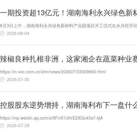
一期投资超13亿元！湖南海利永兴绿色新
8月3日上午，湖南海利永兴绿色新材料产业园项目开工仪式在永兴经开
集团党委委员、副总经理蒋彪，湖南建投三建集团党委书记、董事长龚湘
2026-08-04
公司总经理刘洪波主持开工仪式。开工仪式上，肖扬、宾心华、蒋彪、龚湘
辣椒良种扎根非洲，这家湘企在蔬菜种业
https://m.voc.com.cn/xhn/news/202607/33309900.html
2026-07-30
控股股东逆势增持，湖南海利布下一盘什
https://mp.weixin.qq.com/s/ttFnX1UhrE2XGc43s7-kjA
2026-07-29