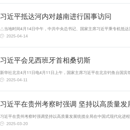
习近平抵达河内对越南进行国事访问
△当地时间4月14日中午，中共中央总书记、国家主席习近平乘专机抵
河内内排国际机场时，越南国家主席梁强，越共中央政治局委员、中央书
2025-04-14
李学仁摄新华社河内4月14日电当地时间4月14日中午，中共中央总书记、
习近平会见西班牙首相桑切斯
新华社北京4月11日电4月11日上午，国家主席习近平在北京钓鱼台
作，才能维护世界和平稳定，促进全球发展繁荣。国际形势越是变乱交织
2025-04-11
有战略定力、更富发展活力的全面战略伙伴关系，为两国人民增进福祉，为
习近平在贵州考察时强调 坚持以高质量发展
习近平在贵州考察时强调坚持以高质量发展统揽全局在中国式现代化进程
强调，贵州要认真落实党中央关于西部大开发和长江经济带发展的战略部
2025-03-20
国式现代化进程中展现贵州新风采。3月17日至18日，习近平在贵州省委书