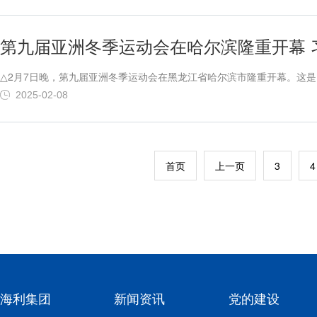
第九届亚洲冬季运动会在哈尔滨隆重开幕 
△2月7日晚，第九届亚洲冬季运动会在黑龙江省哈尔滨市隆重开幕。这
幕式并宣布本届亚冬会开幕蔡奇来自亚洲各地的领导人和贵宾等出席新华
2025-02-08
家主席习近平出席开幕式并宣布本届亚冬会开幕。蔡奇、来自亚洲各地的领
首页
上一页
3
4
海利集团
新闻资讯
党的建设