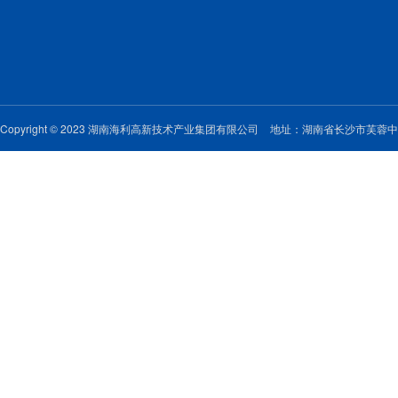
Copyright © 2023 湖南海利高新技术产业集团有限公司
地址：湖南省长沙市芙蓉中