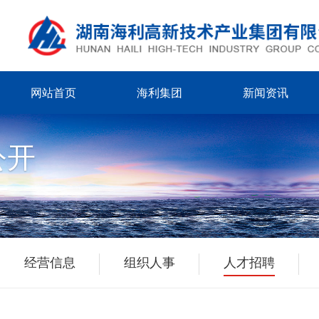
网站首页
海利集团
新闻资讯
公开
经营信息
组织人事
人才招聘